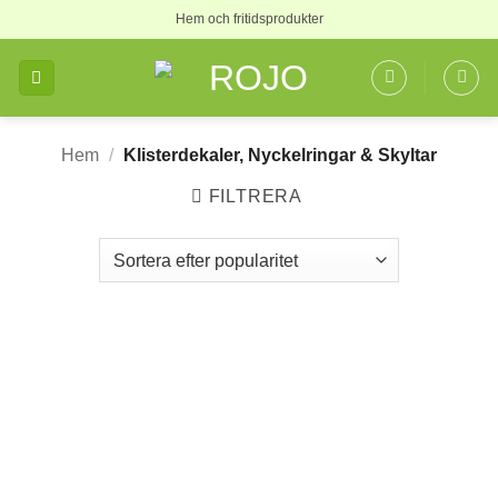
Skip
Hem och fritidsprodukter
to
content
Hem
/
Klisterdekaler, Nyckelringar & Skyltar
FILTRERA