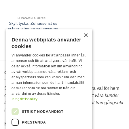
HUSVAGN & HUSBIL
Skylt tyska: Zuhause ist es
schön, aber im wohnwagen
×
ist es am schönsten
79,00
kr
Denna webbplats använder
cookies
Vi använder cookies för att anpassa innehåll,
annonser och för att analysera vår trafik. Vi
delar också information om din användning
av vår webbplats med våra reklam- och
OM OSS
analyspartners som kan kombinera den med
annan information som du har tillhandahållit
Sedan 1986 är Rojo hela Sveriges självklara val för hem
dem eller som de har samlat in från din
användning av deras tjänster.
och fritidsprodukter.
Vi lever vidare därför att våra kunder
Integritetspolicy
lever vidare. Sortimentet hos Rojo är bevisat framgångsrikt
i över 35 år.
STRIKT NÖDVÄNDIGT
PRESTANDA
KONTAKTA OSS