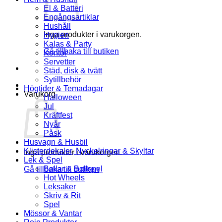
El & Batteri
Engångsartiklar
Hushåll
Inga produkter i varukorgen.
Hygien
Kalas & Party
Gå tillbaka till butiken
Kontor
Servetter
Städ, disk & tvätt
Sytillbehör
Högtider & Temadagar
Varukorg
Halloween
Jul
Kräftfest
Nyår
Påsk
Husvagn & Husbil
Klisterdekaler, Nyckelringar & Skyltar
Inga produkter i varukorgen.
Lek & Spel
Bollar & Bollspel
Gå tillbaka till butiken
Hot Wheels
Leksaker
Skriv & Rit
Spel
Mössor & Vantar