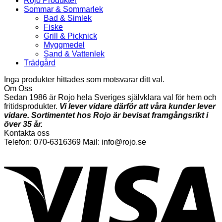
Rojo Produkter
Sommar & Sommarlek
Bad & Simlek
Fiske
Grill & Picknick
Myggmedel
Sand & Vattenlek
Trädgård
Inga produkter hittades som motsvarar ditt val.
Om Oss
Sedan 1986 är Rojo hela Sveriges självklara val för hem och
fritidsprodukter.
Vi lever vidare därför att våra kunder lever
vidare. Sortimentet hos Rojo är bevisat framgångsrikt i
över 35 år.
Kontakta oss
Telefon: 070-6316369 Mail: info@rojo.se
V