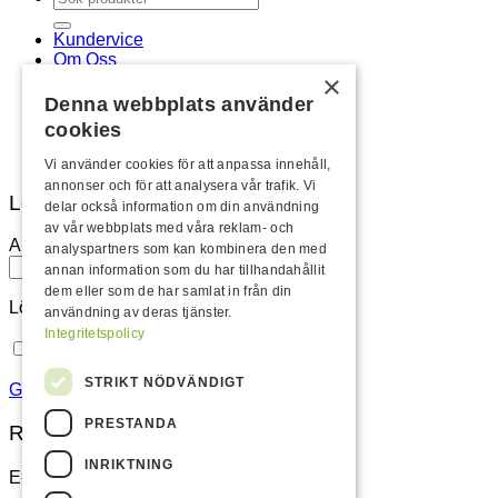
efter:
Kundervice
Om Oss
×
Köpvillkor & Integritetspolicy
Ansökan ÅF
Denna webbplats använder
Logga in / Registrera
cookies
Newsletter
Vi använder cookies för att anpassa innehåll,
annonser och för att analysera vår trafik. Vi
Logga in
delar också information om din användning
av vår webbplats med våra reklam- och
Användarnamn eller e-postadress
*
analyspartners som kan kombinera den med
annan information som du har tillhandahållit
dem eller som de har samlat in från din
Lösenord
*
användning av deras tjänster.
Integritetspolicy
Kom ihåg mig
Logga in
STRIKT NÖDVÄNDIGT
Glömt ditt lösenord?
PRESTANDA
Registrera
INRIKTNING
E-postadress
*