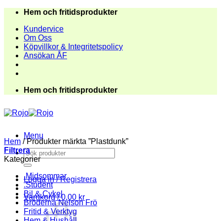
Skip
Hem och fritidsprodukter
to
Kundervice
content
Om Oss
Köpvillkor & Integritetspolicy
Ansökan ÅF
Hem och fritidsprodukter
Menu
Hem
/
Produkter märkta ”Plastdunk”
Filtrera
Sök
Kategorier
efter:
.Midsommar
Logga in / Registrera
.Student
Bil & Cykel
Varukorg /
0,00
kr
Bröderna Nelson Frö
Fritid & Verktyg
Hem & Hushåll