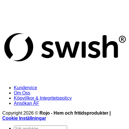
S
(
Kundervice
Om Oss
Köpvillkor & Integritetspolicy
Ansökan ÅF
Copyright 2026 ©
Rojo - Hem och fritidsprodukter |
Cookie Inställningar
Sök