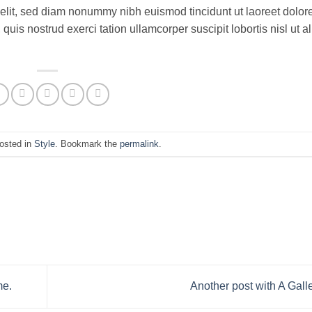
 elit, sed diam nonummy nibh euismod tincidunt ut laoreet dolo
uis nostrud exerci tation ullamcorper suscipit lobortis nisl ut a
posted in
Style
. Bookmark the
permalink
.
me.
Another post with A Gall