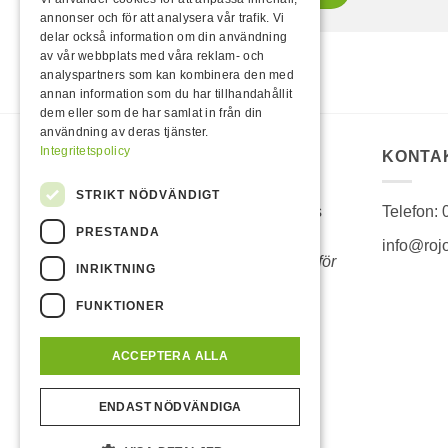
annonser och för att analysera vår trafik. Vi
delar också information om din användning
av vår webbplats med våra reklam- och
analyspartners som kan kombinera den med
annan information som du har tillhandahållit
dem eller som de har samlat in från din
användning av deras tjänster.
Integritetspolicy
OM OSS
KONTA
STRIKT NÖDVÄNDIGT
Sedan 1986 är Rojo hela Sveriges
Telefon:
PRESTANDA
självklara val för hem och
info@roj
fritidsprodukter.
Vi lever vidare därför
INRIKTNING
att våra kunder lever vidare.
FUNKTIONER
Sortimentet hos Rojo är bevisat
framgångsrikt i över 35 år.
ACCEPTERA ALLA
ENDAST NÖDVÄNDIGA