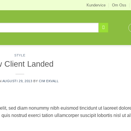
Kundervice
Om Oss
STYLE
 Client Landed
N
AUGUSTI 29, 2013
BY
CIM EKVALL
 elit, sed diam nonummy nibh euismod tincidunt ut laoreet dolo
uis nostrud exerci tation ullamcorper suscipit lobortis nisl ut a