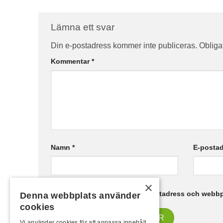
Lämna ett svar
Din e-postadress kommer inte publiceras.
Obliga
Kommentar
*
Namn
*
E-posta
×
Spara mitt namn, min e-postadress och webbpl
Denna webbplats använder
cookies
Vi använder cookies för att anpassa innehåll,