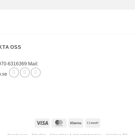
KTA OSS
 070-6316369 Mail:
o.se
Visa
MasterCard
Klarna
Swish
(SE)