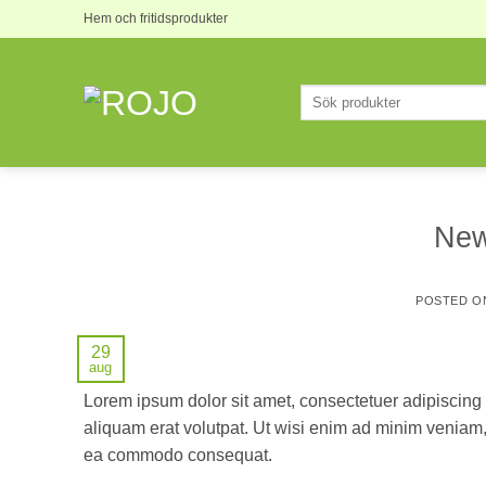
Skip
Hem och fritidsprodukter
to
content
Sök
efter:
New
POSTED O
29
aug
Lorem ipsum dolor sit amet, consectetuer adipiscing
aliquam erat volutpat. Ut wisi enim ad minim veniam, q
ea commodo consequat.