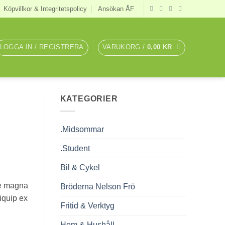
Köpvillkor & Integritetspolicy
Ansökan ÅF
LOGGA IN / REGISTRERA
VARUKORG /
0,00
KR
KATEGORIER
.Midsommar
.Student
Bil & Cykel
re magna
Bröderna Nelson Frö
liquip ex
Fritid & Verktyg
Hem & Hushåll