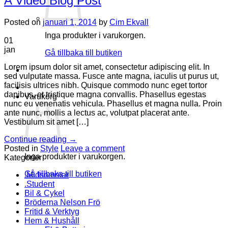
A Video Blog Post
Posted on
januari 1, 2014
by
Cim Ekvall
Inga produkter i varukorgen.
01
jan
Gå tillbaka till butiken
Lorem ipsum dolor sit amet, consectetur adipiscing elit. In
sed vulputate massa. Fusce ante magna, iaculis ut purus ut,
facilisis ultrices nibh. Quisque commodo nunc eget tortor
dapibus, et tristique magna convallis. Phasellus egestas
Varukorg
nunc eu venenatis vehicula. Phasellus et magna nulla. Proin
ante nunc, mollis a lectus ac, volutpat placerat ante.
Vestibulum sit amet […]
Continue reading
→
Posted in
Style
Leave a comment
Inga produkter i varukorgen.
Kategorier
Gå tillbaka till butiken
.Midsommar
.Student
Bil & Cykel
Bröderna Nelson Frö
Fritid & Verktyg
Hem & Hushåll