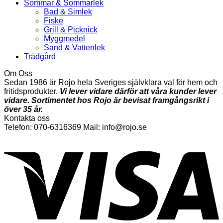
Sommar & Sommarlek
Bad & Simlek
Fiske
Grill & Picknick
Myggmedel
Sand & Vattenlek
Trädgård
Om Oss
Sedan 1986 är Rojo hela Sveriges självklara val för hem och
fritidsprodukter.
Vi lever vidare därför att våra kunder lever
vidare. Sortimentet hos Rojo är bevisat framgångsrikt i
över 35 år.
Kontakta oss
Telefon: 070-6316369 Mail: info@rojo.se
V