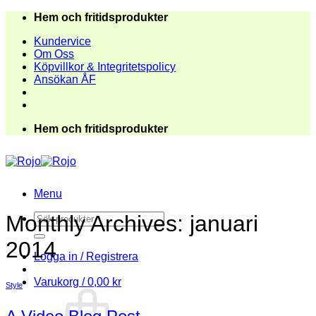
Skip
Hem och fritidsprodukter
to
Kundervice
content
Om Oss
Köpvillkor & Integritetspolicy
Ansökan ÅF
Hem och fritidsprodukter
Menu
Sök
Monthly Archives:
januari
efter:
2014
Logga in / Registrera
Varukorg /
0,00
kr
Style