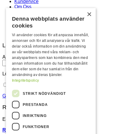
Kundervice
Om Oss
×
Köpvillkor & Integritetspolicy
Ansökan ÅF
Denna webbplats använder
Logga in / Registrera
cookies
Newsletter
Vi använder cookies för att anpassa innehåll,
annonser och för att analysera vår trafik. Vi
Logga in
delar också information om din användning
av vår webbplats med våra reklam- och
Användarnamn eller e-postadress
*
analyspartners som kan kombinera den med
annan information som du har tillhandahållit
dem eller som de har samlat in från din
Lösenord
*
användning av deras tjänster.
Integritetspolicy
Kom ihåg mig
Logga in
STRIKT NÖDVÄNDIGT
Glömt ditt lösenord?
PRESTANDA
Registrera
INRIKTNING
E-postadress
*
FUNKTIONER
Registrera som återförsäljare istället.