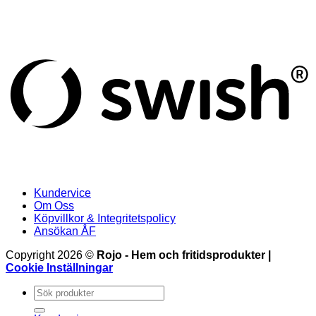
S
(
Kundervice
Om Oss
Köpvillkor & Integritetspolicy
Ansökan ÅF
Copyright 2026 ©
Rojo - Hem och fritidsprodukter |
Cookie Inställningar
Sök
efter: