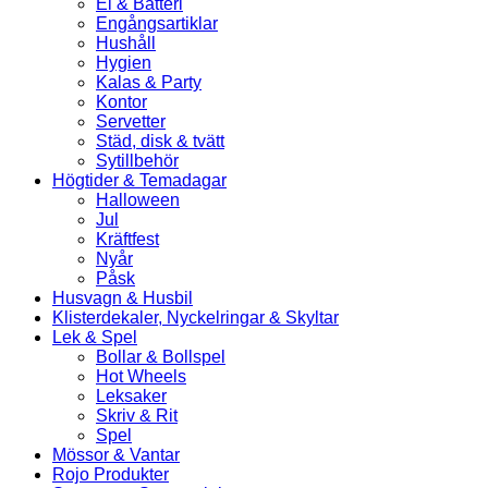
El & Batteri
Engångsartiklar
Hushåll
Hygien
Kalas & Party
Kontor
Servetter
Städ, disk & tvätt
Sytillbehör
Högtider & Temadagar
Halloween
Jul
Kräftfest
Nyår
Påsk
Husvagn & Husbil
Klisterdekaler, Nyckelringar & Skyltar
Lek & Spel
Bollar & Bollspel
Hot Wheels
Leksaker
Skriv & Rit
Spel
Mössor & Vantar
Rojo Produkter