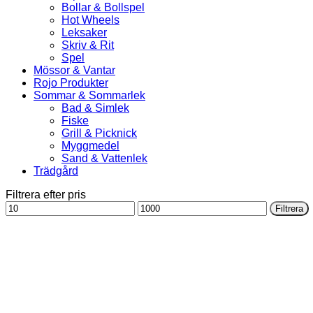
Bollar & Bollspel
Hot Wheels
Leksaker
Skriv & Rit
Spel
Mössor & Vantar
Rojo Produkter
Sommar & Sommarlek
Bad & Simlek
Fiske
Grill & Picknick
Myggmedel
Sand & Vattenlek
Trädgård
Filtrera efter pris
Min
Max
Filtrera
pris
pris