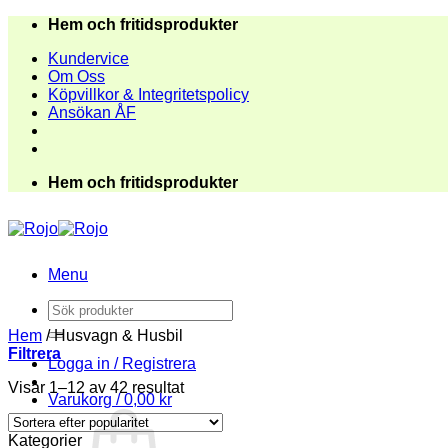
Skip
Hem och fritidsprodukter
to
Kundervice
content
Om Oss
Köpvillkor & Integritetspolicy
Ansökan ÅF
Hem och fritidsprodukter
Menu
Sök
efter:
Hem
/
Husvagn & Husbil
Filtrera
Logga in / Registrera
Visar 1–12 av 42 resultat
Varukorg /
0,00
kr
Kategorier