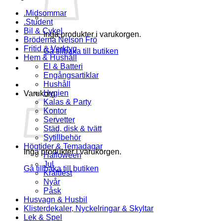
.Midsommar
.Student
Bil & Cykel
Inga produkter i varukorgen.
Bröderna Nelson Frö
Fritid & Verktyg
Gå tillbaka till butiken
Hem & Hushåll
El & Batteri
Engångsartiklar
Hushåll
Hygien
Varukorg
Kalas & Party
Kontor
Servetter
Städ, disk & tvätt
Sytillbehör
Högtider & Temadagar
Inga produkter i varukorgen.
Halloween
Jul
Gå tillbaka till butiken
Kräftfest
Nyår
Påsk
Husvagn & Husbil
Klisterdekaler, Nyckelringar & Skyltar
Lek & Spel