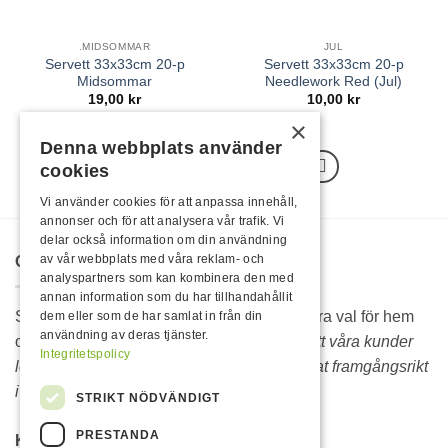
.MIDSOMMAR
JUL
Servett 33x33cm 20-p
Servett 33x33cm 20-p
Midsommar
Needlework Red (Jul)
19,00
kr
10,00
kr
×
Denna webbplats använder
1
2
3
4
cookies
Vi använder cookies för att anpassa innehåll,
annonser och för att analysera vår trafik. Vi
delar också information om din användning
av vår webbplats med våra reklam- och
OM OSS
analyspartners som kan kombinera den med
annan information som du har tillhandahållit
Sedan 1986 är Rojo hela Sveriges självklara val för hem
dem eller som de har samlat in från din
användning av deras tjänster.
och fritidsprodukter.
Vi lever vidare därför att våra kunder
Integritetspolicy
lever vidare. Sortimentet hos Rojo är bevisat framgångsrikt
i över 35 år.
STRIKT NÖDVÄNDIGT
PRESTANDA
KONTAKTA OSS