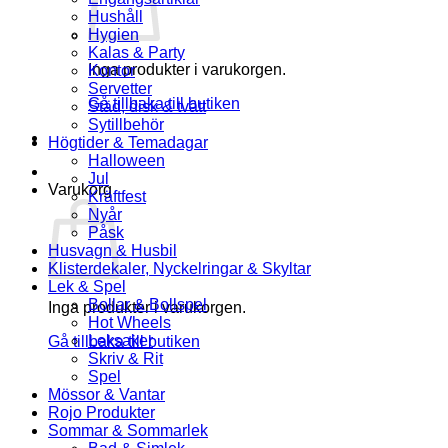
Hushåll
Hygien
Kalas & Party
Inga produkter i varukorgen.
Kontor
Servetter
Gå tillbaka till butiken
Städ, disk & tvätt
Sytillbehör
Högtider & Temadagar
Halloween
Jul
Varukorg
Kräftfest
Nyår
Påsk
Husvagn & Husbil
Klisterdekaler, Nyckelringar & Skyltar
Lek & Spel
Bollar & Bollspel
Inga produkter i varukorgen.
Hot Wheels
Leksaker
Gå tillbaka till butiken
Skriv & Rit
Spel
Mössor & Vantar
Rojo Produkter
Sommar & Sommarlek