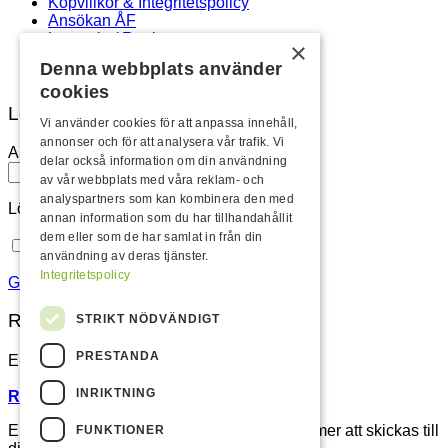
Köpvillkor & Integritetspolicy
Ansökan ÅF
Logga in / Registrera
×
Newsletter
Denna webbplats använder
cookies
Logga in
Vi använder cookies för att anpassa innehåll,
annonser och för att analysera vår trafik. Vi
Användarnamn eller e-postadress
*
delar också information om din användning
av vår webbplats med våra reklam- och
analyspartners som kan kombinera den med
Lösenord
*
annan information som du har tillhandahållit
dem eller som de har samlat in från din
Kom ihåg mig
Logga in
användning av deras tjänster.
Integritetspolicy
Glömt ditt lösenord?
Registrera
STRIKT NÖDVÄNDIGT
PRESTANDA
E-postadress
*
INRIKTNING
Registrera som återförsäljare istället.
En länk för att ställa in ett nytt lösenord kommer att skickas till
FUNKTIONER