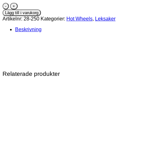
Hot
Wheels
Lägg till i varukorg
1:64
Artikelnr:
28-250
Kategorier:
Hot Wheels
,
Leksaker
1990
Honda
Beskrivning
Civic
EF
mängd
Relaterade produkter