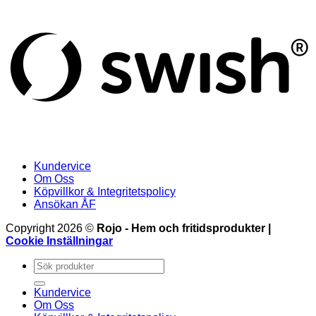
(
Kundervice
Om Oss
Köpvillkor & Integritetspolicy
Ansökan ÅF
Copyright 2026 ©
Rojo - Hem och fritidsprodukter |
Cookie Inställningar
Sök
efter:
Kundervice
Om Oss