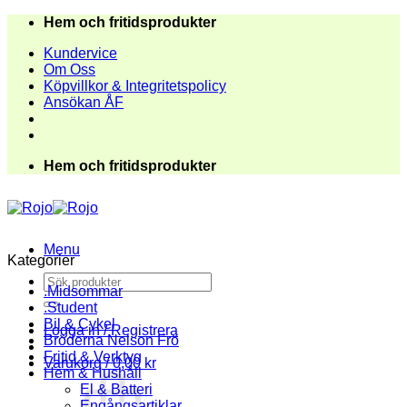
Skip
Hem och fritidsprodukter
to
Kundervice
content
Om Oss
Köpvillkor & Integritetspolicy
Ansökan ÅF
Hem och fritidsprodukter
Menu
Kategorier
Sök
.Midsommar
efter:
.Student
Bil & Cykel
Logga in / Registrera
Bröderna Nelson Frö
Fritid & Verktyg
Varukorg /
0,00
kr
Hem & Hushåll
El & Batteri
Engångsartiklar