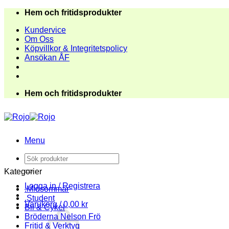
Skip
Hem och fritidsprodukter
to
Kundervice
content
Om Oss
Köpvillkor & Integritetspolicy
Ansökan ÅF
Hem och fritidsprodukter
Menu
Sök
efter:
Kategorier
Logga in / Registrera
.Midsommar
.Student
Varukorg /
0,00
kr
Bil & Cykel
Bröderna Nelson Frö
Fritid & Verktyg