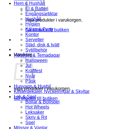
Hem & Hushåll
El & Batteri
Engångsartiklar
Hushåll
Inga produkter i varukorgen.
Hygien
Kalas & Party
Gå tillbaka till butiken
Kontor
Servetter
Städ, disk & tvätt
Sytillbehör
Varukorg
Högtider & Temadagar
Halloween
Jul
Kräftfest
Nyår
Påsk
Husvagn & Husbil
Inga produkter i varukorgen.
Klisterdekaler, Nyckelringar & Skyltar
Lek & Spel
Gå tillbaka till butiken
Bollar & Bollspel
Hot Wheels
Leksaker
Skriv & Rit
Spel
Mössor & Vantar