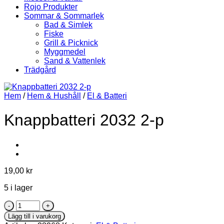
Rojo Produkter
Sommar & Sommarlek
Bad & Simlek
Fiske
Grill & Picknick
Myggmedel
Sand & Vattenlek
Trädgård
Hem
/
Hem & Hushåll
/
El & Batteri
Knappbatteri 2032 2-p
19,00
kr
5 i lager
Knappbatteri
2032
Lägg till i varukorg
2-