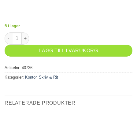
5 i lager
Kontors-set med gem/häftstift/pushpins/säkerhetsnål/pappe
LÄGG TILL I VARUKORG
Artikelnr:
40736
Kategorier:
Kontor
,
Skriv & Rit
RELATERADE PRODUKTER