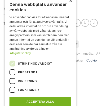
×
Denna webbplats använder
KONTAKTA OSS
cookies
Vi använder cookies för att anpassa innehåll,
annonser och för att analysera vår trafik. Vi
Telefon: 070-6316369 Mail: info@rojo.se
delar också information om din användning
av vår webbplats med våra reklam- och
analyspartners som kan kombinera den med
annan information som du har tillhandahållit
Visa
MasterCard
Klarna
Swish
dem eller som de har samlat in från din
användning av deras tjänster.
(SE)
Integritetspolicy
Kundervice
Om Oss
Köpvillkor & Integritetspolicy
Ansökan ÅF
Copyright 2026 ©
Rojo - Hem och fritidsprodukter |
Cookie
STRIKT NÖDVÄNDIGT
Inställningar
PRESTANDA
INRIKTNING
FUNKTIONER
ACCEPTERA ALLA