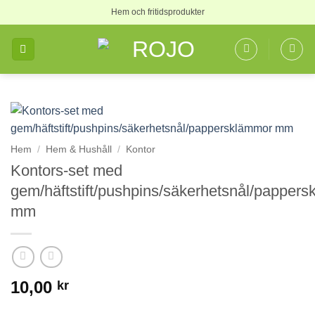
Skip
Hem och fritidsprodukter
to
content
Hem
/
Hem & Hushåll
/
Kontor
Kontors-set med
gem/häftstift/pushpins/säkerhetsnål/papper
mm
10,00
kr