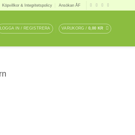
Köpvillkor & Integritetspolicy
Ansökan ÅF
LOGGA IN / REGISTRERA
VARUKORG /
0,00
KR
rn