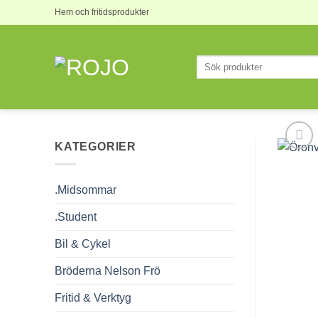
Skip
Hem och fritidsprodukter
to
content
Sök
efter:
KATEGORIER
.Midsommar
.Student
Bil & Cykel
Bröderna Nelson Frö
Fritid & Verktyg