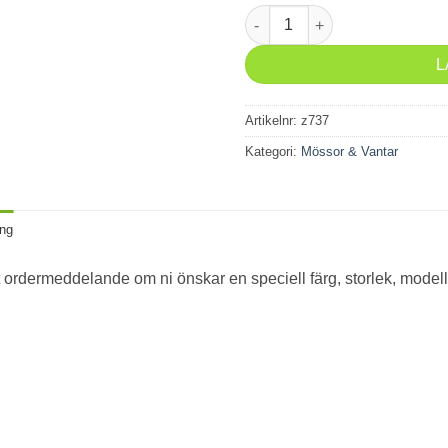
Öronvärmare Barn mängd
L
Artikelnr:
z737
Kategori:
Mössor & Vantar
ing
t ordermeddelande om ni önskar en speciell färg, storlek, modell