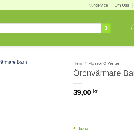
Kundervice
Om Oss
Hem
/
Mössor & Vantar
Öronvärmare Ba
39,00
kr
5 i lager