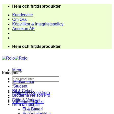
Skip
Hem och fritidsprodukter
to
Kundervice
content
Om Oss
Köpvillkor & Integritetspolicy
Ansökan ÅF
Hem och fritidsprodukter
Menu
Kategorier
Sök
.Midsommar
efter:
.Student
Bil & Cykel
Logga in / Registrera
Bröderna Nelson Frö
Fritid & Verktyg
Varukorg /
0,00
kr
Hem & Hushåll
El & Batteri
Engångsartiklar