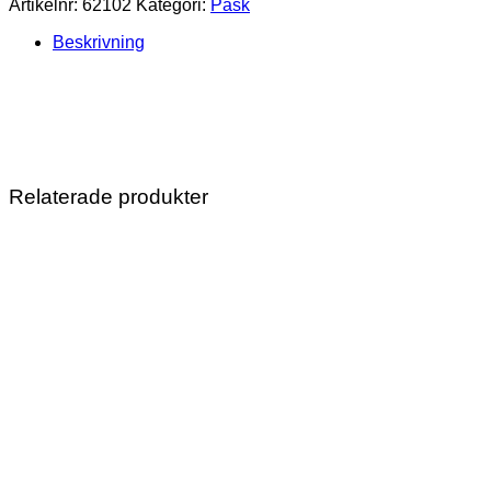
Artikelnr:
62102
Kategori:
Påsk
Gul
mängd
Beskrivning
Relaterade produkter