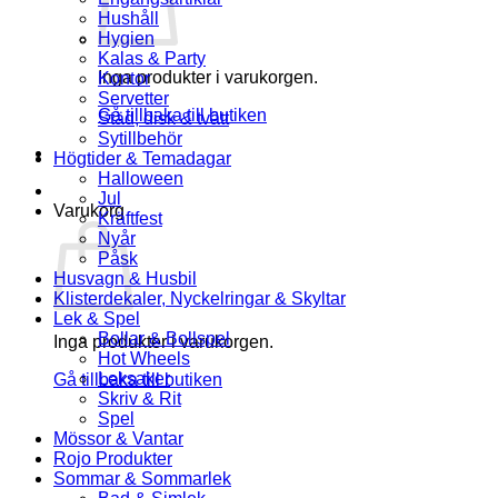
Hushåll
Hygien
Kalas & Party
Inga produkter i varukorgen.
Kontor
Servetter
Gå tillbaka till butiken
Städ, disk & tvätt
Sytillbehör
Högtider & Temadagar
Halloween
Jul
Varukorg
Kräftfest
Nyår
Påsk
Husvagn & Husbil
Klisterdekaler, Nyckelringar & Skyltar
Lek & Spel
Bollar & Bollspel
Inga produkter i varukorgen.
Hot Wheels
Leksaker
Gå tillbaka till butiken
Skriv & Rit
Spel
Mössor & Vantar
Rojo Produkter
Sommar & Sommarlek