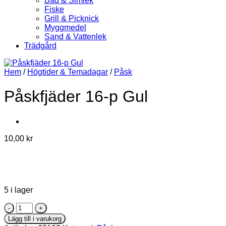
Bad & Simlek
Fiske
Grill & Picknick
Myggmedel
Sand & Vattenlek
Trädgård
Hem
/
Högtider & Temadagar
/
Påsk
Påskfjäder 16-p Gul
10,00
kr
5 i lager
Påskfjäder
16-
Lägg till i varukorg
p