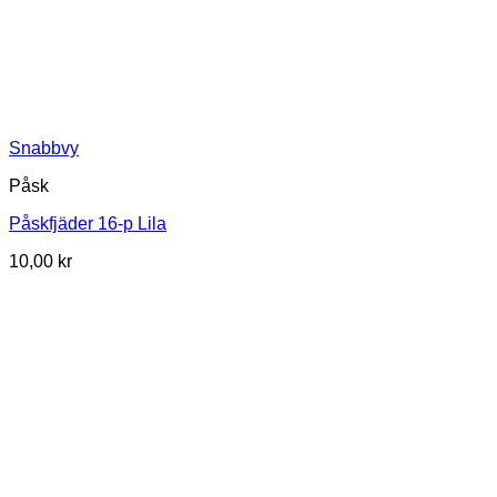
Snabbvy
Påsk
Påskfjäder 16-p Lila
10,00
kr