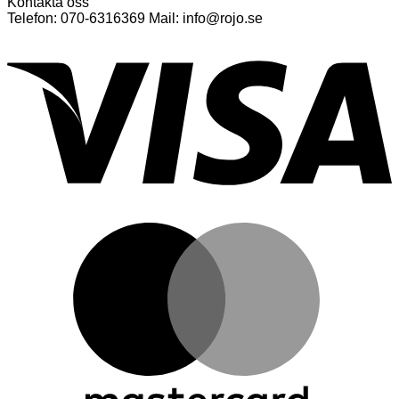
Kontakta oss
Telefon: 070-6316369 Mail: info@rojo.se
V
M