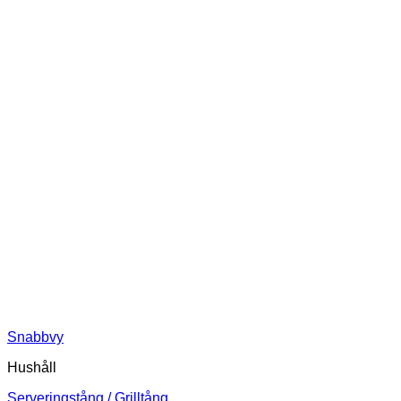
Snabbvy
Hushåll
Serveringstång / Grilltång