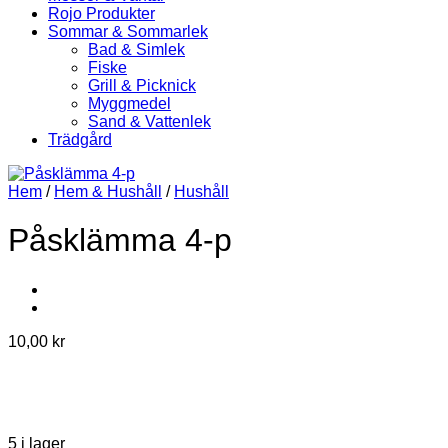
Rojo Produkter
Sommar & Sommarlek
Bad & Simlek
Fiske
Grill & Picknick
Myggmedel
Sand & Vattenlek
Trädgård
Hem
/
Hem & Hushåll
/
Hushåll
Påsklämma 4-p
10,00
kr
5 i lager