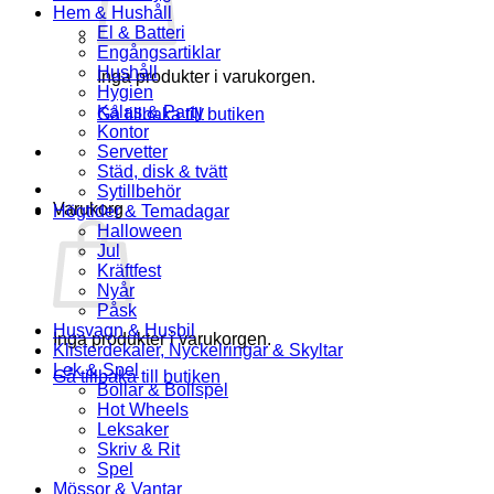
Hem & Hushåll
El & Batteri
Engångsartiklar
Hushåll
Inga produkter i varukorgen.
Hygien
Kalas & Party
Gå tillbaka till butiken
Kontor
Servetter
Städ, disk & tvätt
Sytillbehör
Varukorg
Högtider & Temadagar
Halloween
Jul
Kräftfest
Nyår
Påsk
Husvagn & Husbil
Inga produkter i varukorgen.
Klisterdekaler, Nyckelringar & Skyltar
Lek & Spel
Gå tillbaka till butiken
Bollar & Bollspel
Hot Wheels
Leksaker
Skriv & Rit
Spel
Mössor & Vantar