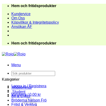
Skip
Hem och fritidsprodukter
to
Kundervice
content
Om Oss
Köpvillkor & Integritetspolicy
Ansökan ÅF
Hem och fritidsprodukter
Menu
Sök
efter:
Kategorier
Logga in / Registrera
.Midsommar
.Student
Varukorg /
0,00
kr
Bil & Cykel
Bröderna Nelson Frö
Fritid & Verktyg