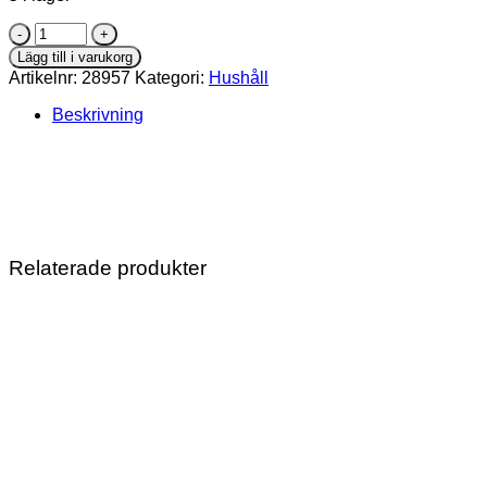
Påsklämma
4-
Lägg till i varukorg
p
Artikelnr:
28957
Kategori:
Hushåll
mängd
Beskrivning
Relaterade produkter