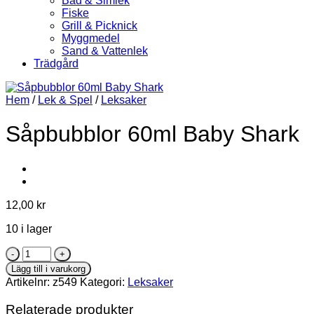
Bad & Simlek
Fiske
Grill & Picknick
Myggmedel
Sand & Vattenlek
Trädgård
Hem
/
Lek & Spel
/
Leksaker
Såpbubblor 60ml Baby Shark
12,00
kr
10 i lager
Såpbubblor
60ml
Lägg till i varukorg
Baby
Artikelnr:
z549
Kategori:
Leksaker
Shark
mängd
Relaterade produkter