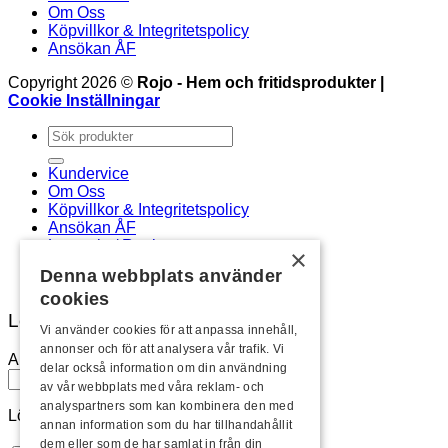
Om Oss
Köpvillkor & Integritetspolicy
Ansökan ÅF
Copyright 2026 ©
Rojo - Hem och fritidsprodukter |
Cookie Inställningar
Sök
efter:
Kundervice
Om Oss
Köpvillkor & Integritetspolicy
Ansökan ÅF
Logga in / Registrera
×
Newsletter
Denna webbplats använder
cookies
Logga in
Vi använder cookies för att anpassa innehåll,
annonser och för att analysera vår trafik. Vi
Användarnamn eller e-postadress
*
delar också information om din användning
av vår webbplats med våra reklam- och
analyspartners som kan kombinera den med
Lösenord
*
annan information som du har tillhandahållit
dem eller som de har samlat in från din