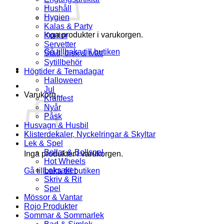
Hushåll
Hygien
Kalas & Party
Inga produkter i varukorgen.
Kontor
Servetter
Gå tillbaka till butiken
Städ, disk & tvätt
Sytillbehör
Högtider & Temadagar
Halloween
Jul
Varukorg
Kräftfest
Nyår
Påsk
Husvagn & Husbil
Klisterdekaler, Nyckelringar & Skyltar
Lek & Spel
Bollar & Bollspel
Inga produkter i varukorgen.
Hot Wheels
Leksaker
Gå tillbaka till butiken
Skriv & Rit
Spel
Mössor & Vantar
Rojo Produkter
Sommar & Sommarlek