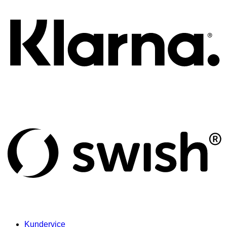
S
(
Kundervice