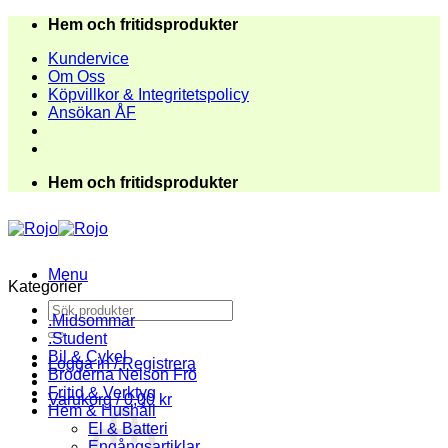
Skip
Hem och fritidsprodukter
to
Kundervice
content
Om Oss
Köpvillkor & Integritetspolicy
Ansökan ÅF
Hem och fritidsprodukter
Menu
Kategorier
Sök
.Midsommar
efter:
.Student
Bil & Cykel
Logga in / Registrera
Bröderna Nelson Frö
Fritid & Verktyg
Varukorg /
0,00
kr
Hem & Hushåll
El & Batteri
Engångsartiklar