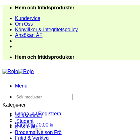
Skip
Hem och fritidsprodukter
to
Kundervice
content
Om Oss
Köpvillkor & Integritetspolicy
Ansökan ÅF
Hem och fritidsprodukter
Menu
Sök
efter:
Kategorier
Logga in / Registrera
.Midsommar
.Student
Varukorg /
0,00
kr
Bil & Cykel
Bröderna Nelson Frö
Fritid & Verktyg