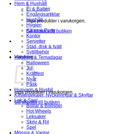
Hem & Hushåll
El & Batteri
Engångsartiklar
Hushåll
Inga produkter i varukorgen.
Hygien
Kalas & Party
Gå tillbaka till butiken
Kontor
Servetter
Städ, disk & tvätt
Sytillbehör
Varukorg
Högtider & Temadagar
Halloween
Jul
Kräftfest
Nyår
Påsk
Husvagn & Husbil
Inga produkter i varukorgen.
Klisterdekaler, Nyckelringar & Skyltar
Lek & Spel
Gå tillbaka till butiken
Bollar & Bollspel
Hot Wheels
Leksaker
Skriv & Rit
Spel
Mössor & Vantar