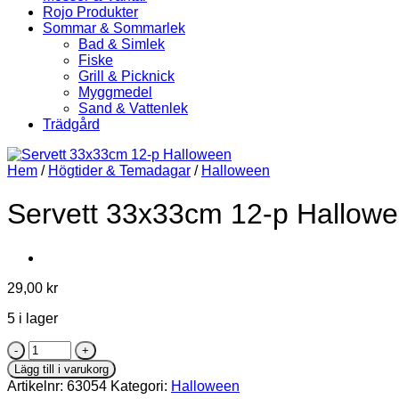
Rojo Produkter
Sommar & Sommarlek
Bad & Simlek
Fiske
Grill & Picknick
Myggmedel
Sand & Vattenlek
Trädgård
Hem
/
Högtider & Temadagar
/
Halloween
Servett 33x33cm 12-p Hallow
29,00
kr
5 i lager
Servett
33x33cm
Lägg till i varukorg
12-
Artikelnr:
63054
Kategori:
Halloween
p