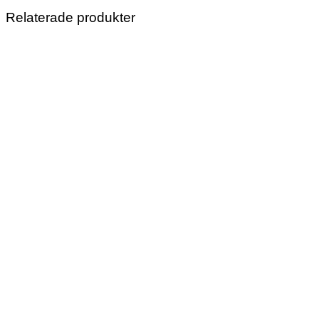
Halloween
Relaterade produkter
mängd