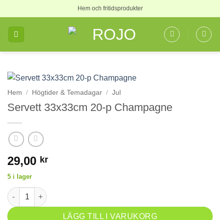
Skip
Hem och fritidsprodukter
to
content
Hem
/
Högtider & Temadagar
/
Jul
Servett 33x33cm 20-p Champagne
29,00
kr
5 i lager
Servett 33x33cm 20-p Champagne mängd
LÄGG TILL I VARUKORG