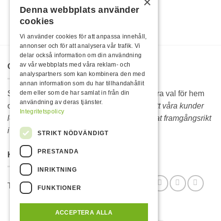
×
Denna webbplats använder
cookies
Vi använder cookies för att anpassa innehåll,
annonser och för att analysera vår trafik. Vi
delar också information om din användning
av vår webbplats med våra reklam- och
OM OSS
analyspartners som kan kombinera den med
annan information som du har tillhandahållit
Sedan 1986 är Rojo hela Sveriges självklara val för hem
dem eller som de har samlat in från din
användning av deras tjänster.
och fritidsprodukter.
Vi lever vidare därför att våra kunder
Integritetspolicy
lever vidare. Sortimentet hos Rojo är bevisat framgångsrikt
i över 35 år.
STRIKT NÖDVÄNDIGT
PRESTANDA
KONTAKTA OSS
INRIKTNING
Telefon: 070-6316369 Mail: info@rojo.se
FUNKTIONER
ACCEPTERA ALLA