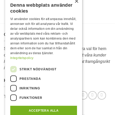
×
Denna webbplats använder
cookies
Vi använder cookies för att anpassa innehåll,
annonser och för att analysera vår trafik. Vi
delar också information om din användning
av vår webbplats med våra reklam- och
OM OSS
analyspartners som kan kombinera den med
annan information som du har tillhandahållit
Sedan 1986 är Rojo hela Sveriges självklara val för hem
dem eller som de har samlat in från din
användning av deras tjänster.
och fritidsprodukter.
Vi lever vidare därför att våra kunder
Integritetspolicy
lever vidare. Sortimentet hos Rojo är bevisat framgångsrikt
i över 35 år.
STRIKT NÖDVÄNDIGT
PRESTANDA
KONTAKTA OSS
INRIKTNING
Telefon: 070-6316369 Mail: info@rojo.se
FUNKTIONER
ACCEPTERA ALLA