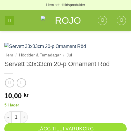
Skip
Hem och fritidsprodukter
to
content
Hem
/
Högtider & Temadagar
/
Jul
Servett 33x33cm 20-p Ornament Röd
10,00
kr
5 i lager
Servett 33x33cm 20-p Ornament Röd mängd
LÄGG TILL I VARUKORG