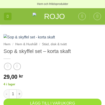
Skip
Hem och fritidsprodukter
to
content
Hem
/
Hem & Hushåll
/
Städ, disk & tvätt
Sop & skyffel set – korta skaft
29,00
kr
4 i lager
Sop & skyffel set - korta skaft mängd
LÄGG TILL I VARUKORG