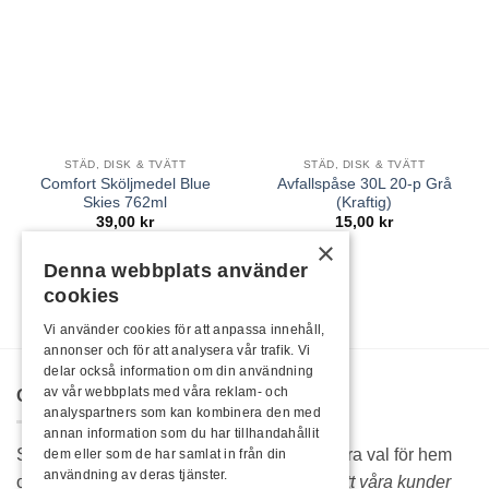
STÄD, DISK & TVÄTT
STÄD, DISK & TVÄTT
Comfort Sköljmedel Blue
Avfallspåse 30L 20-p Grå
Skies 762ml
(Kraftig)
39,00
kr
15,00
kr
×
Denna webbplats använder
cookies
Vi använder cookies för att anpassa innehåll,
annonser och för att analysera vår trafik. Vi
delar också information om din användning
av vår webbplats med våra reklam- och
OM OSS
analyspartners som kan kombinera den med
annan information som du har tillhandahållit
Sedan 1986 är Rojo hela Sveriges självklara val för hem
dem eller som de har samlat in från din
användning av deras tjänster.
och fritidsprodukter.
Vi lever vidare därför att våra kunder