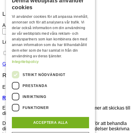
Denna webbplats använder
cookies
Logga in
Vi använder cookies för att anpassa innehåll,
annonser och för att analysera vår trafik. Vi
Användarnamn eller e-postadress
*
delar också information om din användning
av vår webbplats med våra reklam- och
analyspartners som kan kombinera den med
Lösenord
*
annan information som du har tillhandahållit
dem eller som de har samlat in från din
Kom ihåg mig
Logga in
användning av deras tjänster.
Integritetspolicy
Glömt ditt lösenord?
Registrera
STRIKT NÖDVÄNDIGT
PRESTANDA
E-postadress
*
INRIKTNING
Registrera som återförsäljare istället.
En länk för att ställa in ett nytt lösenord kommer att skickas till
FUNKTIONER
din e-postadress.
ACCEPTERA ALLA
Dina personuppgifter kommer att användas för att behandla
din beställning, spara ordern och övriga händelser beskrivna