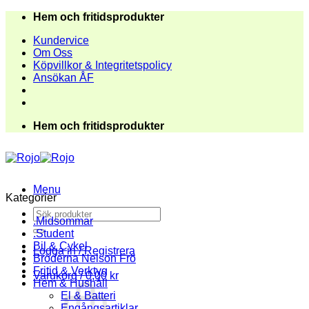
Skip
Hem och fritidsprodukter
to
Kundervice
content
Om Oss
Köpvillkor & Integritetspolicy
Ansökan ÅF
Hem och fritidsprodukter
Menu
Kategorier
Sök
.Midsommar
efter:
.Student
Bil & Cykel
Logga in / Registrera
Bröderna Nelson Frö
Fritid & Verktyg
Varukorg /
0,00
kr
Hem & Hushåll
El & Batteri
Engångsartiklar