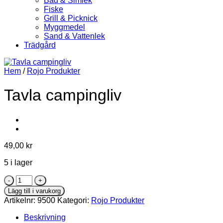
Bad & Simlek
Fiske
Grill & Picknick
Myggmedel
Sand & Vattenlek
Trädgård
Hem
/
Rojo Produkter
Tavla campingliv
49,00
kr
5 i lager
Tavla
campingliv
Lägg till i varukorg
mängd
Artikelnr:
9500
Kategori:
Rojo Produkter
Beskrivning