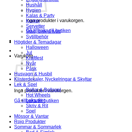
Hushåll
Hygien
Kalas & Party
Inga produkter i varukorgen.
Kontor
Servetter
Gå tillbaka till butiken
Städ, disk & tvätt
Sytillbehör
Högtider & Temadagar
Halloween
Jul
Varukorg
Kräftfest
Nyår
Påsk
Husvagn & Husbil
Klisterdekaler, Nyckelringar & Skyltar
Lek & Spel
Bollar & Bollspel
Inga produkter i varukorgen.
Hot Wheels
Leksaker
Gå tillbaka till butiken
Skriv & Rit
Spel
Mössor & Vantar
Rojo Produkter
Sommar & Sommarlek