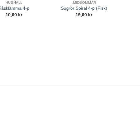
HUSHÅLL
.MIDSOMMAR
F
Påsklämma 4-p
Sugrör Spiral 4-p (Fisk)
R
10,00
kr
19,00
kr