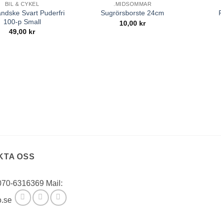
BIL & CYKEL
.MIDSOMMAR
handske Svart Puderfri
Sugrörsborste 24cm
100-p Small
10,00
kr
49,00
kr
KTA OSS
 070-6316369 Mail:
o.se