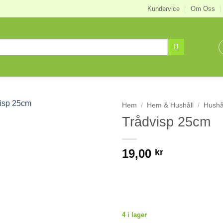
Kundervice
Om Oss
Hem
/
Hem & Hushåll
/
Hushå
Trådvisp 25cm
19,00
kr
4 i lager