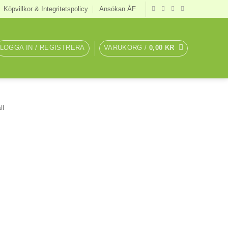
Köpvillkor & Integritetspolicy
Ansökan ÅF
LOGGA IN / REGISTRERA
VARUKORG /
0,00
KR
ll