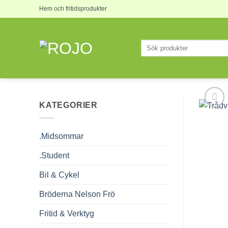
Skip
Hem och fritidsprodukter
to
content
Sök
efter:
KATEGORIER
.Midsommar
.Student
Bil & Cykel
Bröderna Nelson Frö
Fritid & Verktyg