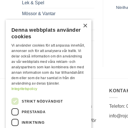
Lek & Spel
Nitril
Mössor & Vantar
×
Rojo Produkter
Denna webbplats använder
Sommar & Sommarlek
cookies
Vi använder cookies för att anpassa innehåll,
Trädgård
annonser och för att analysera vår trafik. Vi
delar också information om din användning
av vår webbplats med våra reklam- och
analyspartners som kan kombinera den med
annan information som du har tillhandahållit
dem eller som de har samlat in från din
användning av deras tjänster.
Integritetspolicy
OM OSS
KONTA
STRIKT NÖDVÄNDIGT
Sedan 1986 är Rojo hela Sveriges
Telefon:
PRESTANDA
självklara val för hem och
info@roj
fritidsprodukter.
Vi lever vidare därför
INRIKTNING
att våra kunder lever vidare.