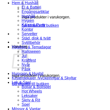
Hem & Hushåll
El & Batteri
Engångsartiklar
Hushåll
Inga produkter i varukorgen.
Hygien
Kalas & Party
Gå tillbaka till butiken
Kontor
Servetter
Städ, disk & tvätt
Sytillbehör
Varukorg
Högtider & Temadagar
Halloween
Jul
Kräftfest
Nyår
Påsk
Husvagn & Husbil
Inga produkter i varukorgen.
Klisterdekaler, Nyckelringar & Skyltar
Lek & Spel
Gå tillbaka till butiken
Bollar & Bollspel
Hot Wheels
Leksaker
Skriv & Rit
Spel
Mössor & Vantar