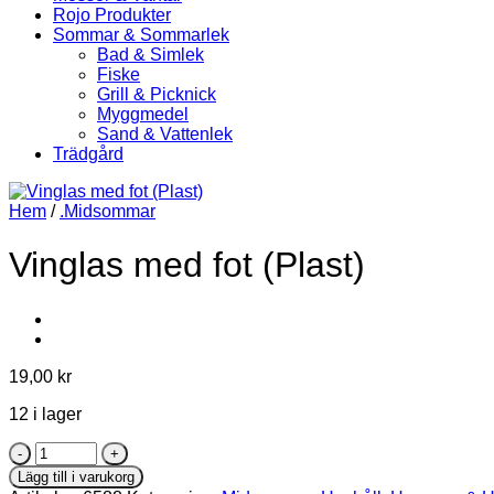
Rojo Produkter
Sommar & Sommarlek
Bad & Simlek
Fiske
Grill & Picknick
Myggmedel
Sand & Vattenlek
Trädgård
Hem
/
.Midsommar
Vinglas med fot (Plast)
19,00
kr
12 i lager
Vinglas
med
Lägg till i varukorg
fot