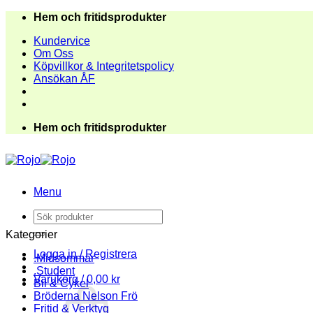
Skip
Hem och fritidsprodukter
to
Kundervice
content
Om Oss
Köpvillkor & Integritetspolicy
Ansökan ÅF
Hem och fritidsprodukter
Menu
Sök
efter:
Kategorier
Logga in / Registrera
.Midsommar
.Student
Varukorg /
0,00
kr
Bil & Cykel
Bröderna Nelson Frö
Fritid & Verktyg