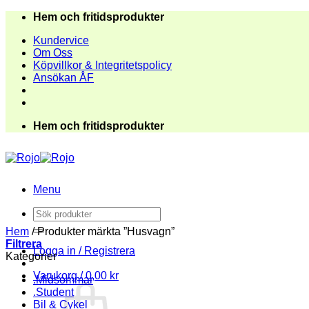
Skip
Hem och fritidsprodukter
to
Kundervice
content
Om Oss
Köpvillkor & Integritetspolicy
Ansökan ÅF
Hem och fritidsprodukter
Menu
Sök
efter:
Hem
/
Produkter märkta ”Husvagn”
Filtrera
Logga in / Registrera
Kategorier
Varukorg /
0,00
kr
.Midsommar
.Student
Bil & Cykel