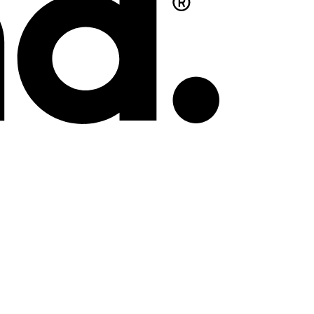
Swish
(SE)