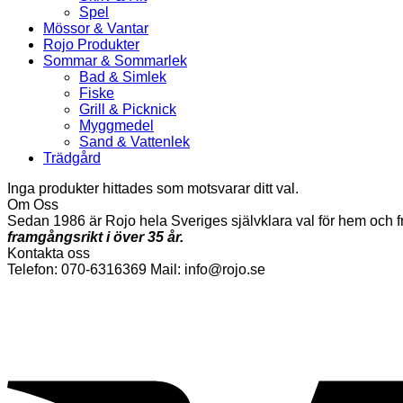
Spel
Mössor & Vantar
Rojo Produkter
Sommar & Sommarlek
Bad & Simlek
Fiske
Grill & Picknick
Myggmedel
Sand & Vattenlek
Trädgård
Inga produkter hittades som motsvarar ditt val.
Om Oss
Sedan 1986 är Rojo hela Sveriges självklara val för hem och fr
framgångsrikt i över 35 år.
Kontakta oss
Telefon: 070-6316369 Mail: info@rojo.se