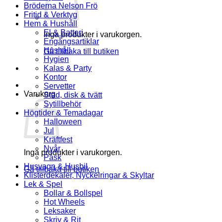
Bröderna Nelson Frö
Fritid & Verktyg
Hem & Hushåll
El & Batteri
Inga produkter i varukorgen.
Engångsartiklar
Hushåll
Gå tillbaka till butiken
Hygien
Kalas & Party
Kontor
Servetter
Varukorg
Städ, disk & tvätt
Sytillbehör
Högtider & Temadagar
Halloween
Jul
Kräftfest
Nyår
Inga produkter i varukorgen.
Påsk
Husvagn & Husbil
Gå tillbaka till butiken
Klisterdekaler, Nyckelringar & Skyltar
Lek & Spel
Bollar & Bollspel
Hot Wheels
Leksaker
Skriv & Rit