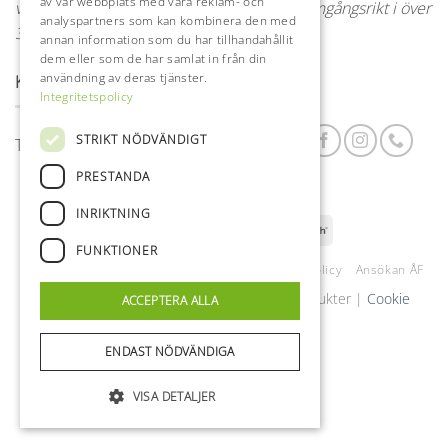
av vår webbplats med våra reklam- och
vidare. Sortimentet hos Rojo är bevisat framgångsrikt i över
analyspartners som kan kombinera den med
35 år.
annan information som du har tillhandahållit
dem eller som de har samlat in från din
användning av deras tjänster.
KONTAKTA OSS
Integritetspolicy
STRIKT NÖDVÄNDIGT
Telefon: 070-6316369 Mail: info@rojo.se
PRESTANDA
INRIKTNING
Visa
MasterCard
Klarna
Swish
FUNKTIONER
(SE)
Kundervice
Om Oss
Köpvillkor & Integritetspolicy
Ansökan ÅF
Copyright 2026 ©
Rojo - Hem och fritidsprodukter |
Cookie
ACCEPTERA ALLA
Inställningar
ENDAST NÖDVÄNDIGA
VISA DETALJER