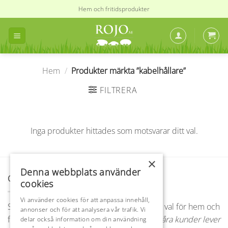
Skip
Hem och fritidsprodukter
to
content
Hem
/
Produkter märkta ”kabelhållare”
FILTRERA
Inga produkter hittades som motsvarar ditt val.
×
Denna webbplats använder
OM OSS
cookies
Vi använder cookies för att anpassa innehåll,
Sedan 1986 är Rojo hela Sveriges självklara val för hem och
annonser och för att analysera vår trafik. Vi
fritidsprodukter.
Vi lever vidare därför att våra kunder lever
delar också information om din användning