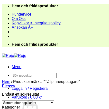
Skip
Hem och fritidsprodukter
to
Kundervice
content
Om Oss
Köpvillkor & Integritetspolicy
Ansökan ÅF
Hem och fritidsprodukter
Menu
Sök
efter:
Hem
/
Produkter märkta ”Tältpinneupptagare”
Filtrera
Logga in / Registrera
Endast ett sökresultat
Varukorg /
0,00
kr
Kategorier