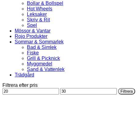
Bollar & Bollspel
Hot Wheels
Leksaker
Skriv & Rit
Spel
Mössor & Vantar
Rojo Produkter
Sommar & Sommarlek
Bad & Simlek
Fiske
Grill & Picknick
Myggmedel
Sand & Vattenlek
Trädgård
Filtrera efter pris
Min
Max
Filtrera
pris
pris