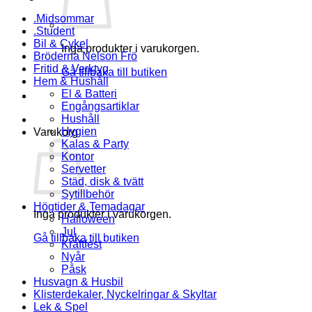
.Midsommar
.Student
Bil & Cykel
Inga produkter i varukorgen.
Bröderna Nelson Frö
Fritid & Verktyg
Gå tillbaka till butiken
Hem & Hushåll
El & Batteri
Engångsartiklar
Hushåll
Hygien
Varukorg
Kalas & Party
Kontor
Servetter
Städ, disk & tvätt
Sytillbehör
Högtider & Temadagar
Inga produkter i varukorgen.
Halloween
Jul
Gå tillbaka till butiken
Kräftfest
Nyår
Påsk
Husvagn & Husbil
Klisterdekaler, Nyckelringar & Skyltar
Lek & Spel