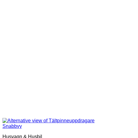
Snabbvy
Husvagn & Husbil