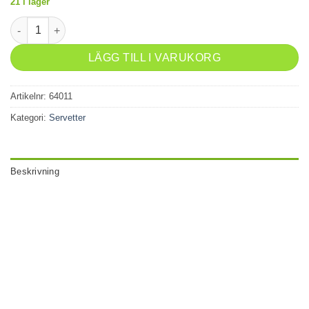
21 i lager
Servett 33x33cm 20-p Dalahäst mängd
LÄGG TILL I VARUKORG
Artikelnr:
64011
Kategori:
Servetter
Beskrivning