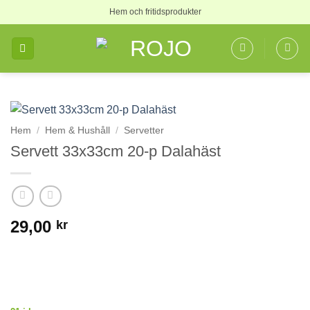
Skip
Hem och fritidsprodukter
to
content
Hem
/
Hem & Hushåll
/
Servetter
Servett 33x33cm 20-p Dalahäst
29,00
kr