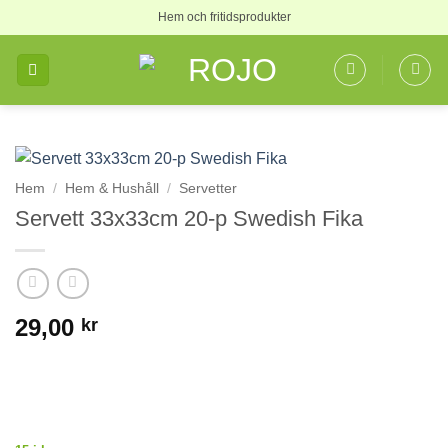
Skip
Hem och fritidsprodukter
to
content
Hem
/
Hem & Hushåll
/
Servetter
Servett 33x33cm 20-p Swedish Fika
29,00
kr