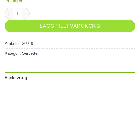
15 i lager
Servett 33x33cm 20-p Swedish Fika mängd
LÄGG TILL I VARUKORG
Artikelnr:
20010
Kategori:
Servetter
Beskrivning