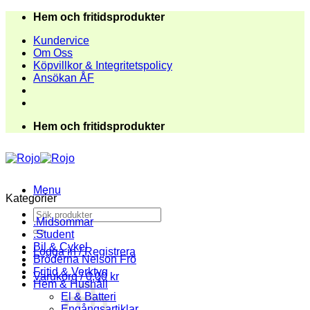
Skip
Hem och fritidsprodukter
to
Kundervice
content
Om Oss
Köpvillkor & Integritetspolicy
Ansökan ÅF
Hem och fritidsprodukter
Menu
Kategorier
Sök
.Midsommar
efter:
.Student
Bil & Cykel
Logga in / Registrera
Bröderna Nelson Frö
Fritid & Verktyg
Varukorg /
0,00
kr
Hem & Hushåll
El & Batteri
Engångsartiklar