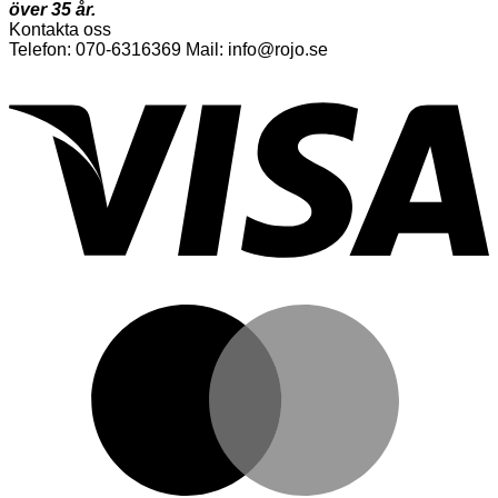
över 35 år.
Kontakta oss
Telefon: 070-6316369 Mail: info@rojo.se
V
M