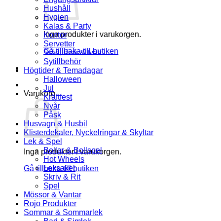
Hushåll
Hygien
Kalas & Party
Inga produkter i varukorgen.
Kontor
Servetter
Gå tillbaka till butiken
Städ, disk & tvätt
Sytillbehör
Högtider & Temadagar
Halloween
Jul
Varukorg
Kräftfest
Nyår
Påsk
Husvagn & Husbil
Klisterdekaler, Nyckelringar & Skyltar
Lek & Spel
Bollar & Bollspel
Inga produkter i varukorgen.
Hot Wheels
Leksaker
Gå tillbaka till butiken
Skriv & Rit
Spel
Mössor & Vantar
Rojo Produkter
Sommar & Sommarlek