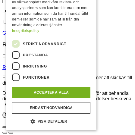
av vår webbplats med våra reklam- och
analyspartners som kan kombinera den med
Lösenord
*
annan information som du har tillhandahållit
dem eller som de har samlat in från din
Kom ihåg mig
Logga in
användning av deras tjänster.
Integritetspolicy
Glömt ditt lösenord?
Registrera
STRIKT NÖDVÄNDIGT
PRESTANDA
E-postadress
*
INRIKTNING
Registrera som återförsäljare istället.
En länk för att ställa in ett nytt lösenord kommer att skickas till
FUNKTIONER
din e-postadress.
ACCEPTERA ALLA
Dina personuppgifter kommer att användas för att behandla
din beställning, spara ordern och övriga händelser beskrivna
i vår
Integritetspolicy
.
ENDAST NÖDVÄNDIGA
Registrera
VISA DETALJER