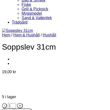
Bad & Simlek
Fiske
Grill & Picknick
Myggmedel
Sand & Vattenlek
Trädgård
Hem
/
Hem & Hushåll
/
Hushåll
Soppslev 31cm
19,00
kr
5 i lager
Soppslev
31cm