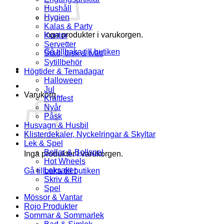
Hushåll
Hygien
Kalas & Party
Inga produkter i varukorgen.
Kontor
Servetter
Gå tillbaka till butiken
Städ, disk & tvätt
Sytillbehör
Högtider & Temadagar
Halloween
Jul
Varukorg
Kräftfest
Nyår
Påsk
Husvagn & Husbil
Klisterdekaler, Nyckelringar & Skyltar
Lek & Spel
Bollar & Bollspel
Inga produkter i varukorgen.
Hot Wheels
Leksaker
Gå tillbaka till butiken
Skriv & Rit
Spel
Mössor & Vantar
Rojo Produkter
Sommar & Sommarlek