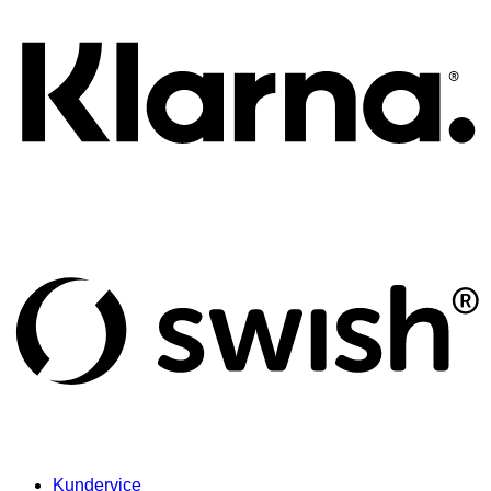
S
(
Kundervice