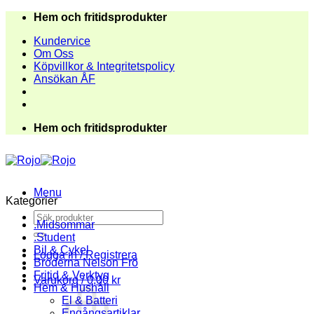
Skip
Hem och fritidsprodukter
to
Kundervice
content
Om Oss
Köpvillkor & Integritetspolicy
Ansökan ÅF
Hem och fritidsprodukter
Menu
Kategorier
Sök
.Midsommar
efter:
.Student
Bil & Cykel
Logga in / Registrera
Bröderna Nelson Frö
Fritid & Verktyg
Varukorg /
0,00
kr
Hem & Hushåll
El & Batteri
Engångsartiklar