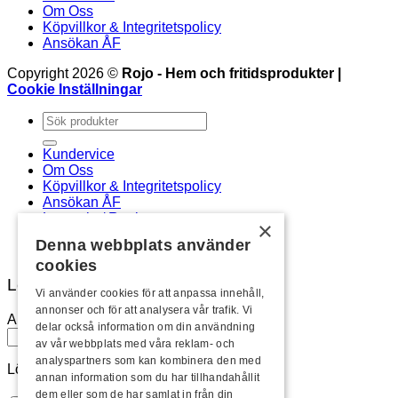
Om Oss
Köpvillkor & Integritetspolicy
Ansökan ÅF
Copyright 2026 ©
Rojo - Hem och fritidsprodukter |
Cookie Inställningar
Sök
efter:
Kundervice
Om Oss
Köpvillkor & Integritetspolicy
Ansökan ÅF
Logga in / Registrera
×
Newsletter
Denna webbplats använder
cookies
Logga in
Vi använder cookies för att anpassa innehåll,
annonser och för att analysera vår trafik. Vi
Användarnamn eller e-postadress
*
delar också information om din användning
av vår webbplats med våra reklam- och
analyspartners som kan kombinera den med
Lösenord
*
annan information som du har tillhandahållit
dem eller som de har samlat in från din