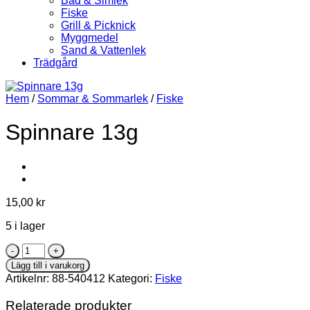
Bad & Simlek
Fiske
Grill & Picknick
Myggmedel
Sand & Vattenlek
Trädgård
Hem
/
Sommar & Sommarlek
/
Fiske
Spinnare 13g
15,00
kr
5 i lager
Spinnare
13g
Lägg till i varukorg
mängd
Artikelnr:
88-540412
Kategori:
Fiske
Relaterade produkter