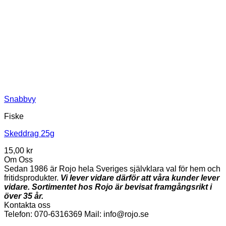
Snabbvy
Fiske
Skeddrag 25g
15,00
kr
Om Oss
Sedan 1986 är Rojo hela Sveriges självklara val för hem och
fritidsprodukter.
Vi lever vidare därför att våra kunder lever
vidare. Sortimentet hos Rojo är bevisat framgångsrikt i
över 35 år.
Kontakta oss
Telefon: 070-6316369 Mail: info@rojo.se
V