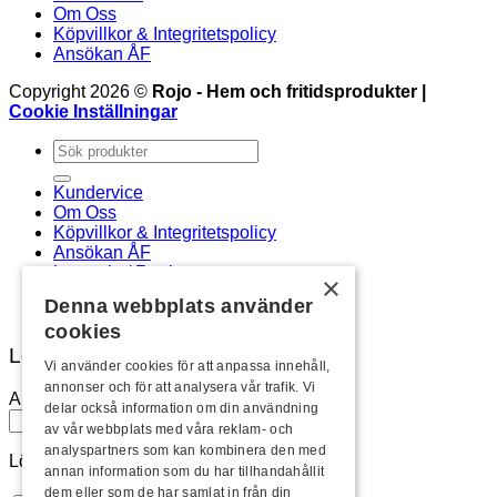
Om Oss
Köpvillkor & Integritetspolicy
Ansökan ÅF
Copyright 2026 ©
Rojo - Hem och fritidsprodukter |
Cookie Inställningar
Sök
efter:
Kundervice
Om Oss
Köpvillkor & Integritetspolicy
Ansökan ÅF
Logga in / Registrera
×
Newsletter
Denna webbplats använder
cookies
Logga in
Vi använder cookies för att anpassa innehåll,
annonser och för att analysera vår trafik. Vi
Användarnamn eller e-postadress
*
delar också information om din användning
av vår webbplats med våra reklam- och
analyspartners som kan kombinera den med
Lösenord
*
annan information som du har tillhandahållit
dem eller som de har samlat in från din