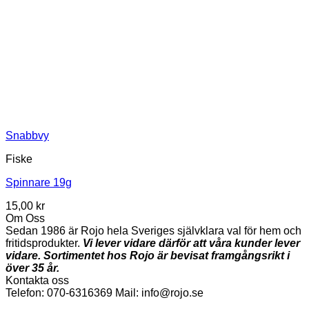
Snabbvy
Fiske
Spinnare 19g
15,00
kr
Om Oss
Sedan 1986 är Rojo hela Sveriges självklara val för hem och
fritidsprodukter.
Vi lever vidare därför att våra kunder lever
vidare. Sortimentet hos Rojo är bevisat framgångsrikt i
över 35 år.
Kontakta oss
Telefon: 070-6316369 Mail: info@rojo.se
V