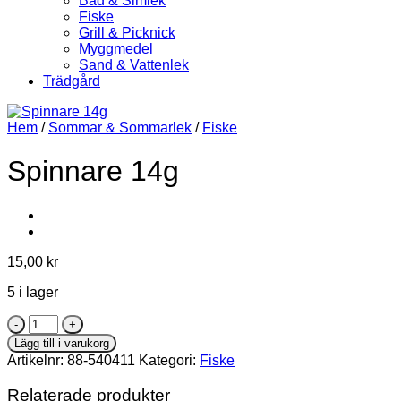
Bad & Simlek
Fiske
Grill & Picknick
Myggmedel
Sand & Vattenlek
Trädgård
Hem
/
Sommar & Sommarlek
/
Fiske
Spinnare 14g
15,00
kr
5 i lager
Spinnare
14g
Lägg till i varukorg
mängd
Artikelnr:
88-540411
Kategori:
Fiske
Relaterade produkter