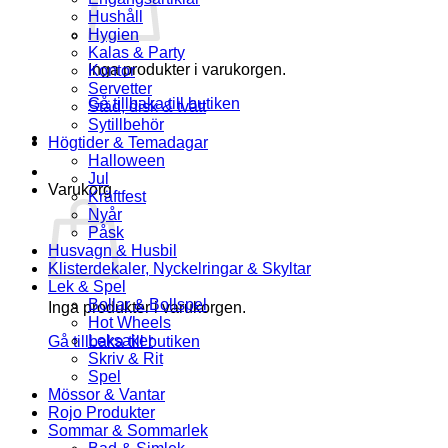
Hushåll
Hygien
Kalas & Party
Inga produkter i varukorgen.
Kontor
Servetter
Gå tillbaka till butiken
Städ, disk & tvätt
Sytillbehör
Högtider & Temadagar
Halloween
Jul
Varukorg
Kräftfest
Nyår
Påsk
Husvagn & Husbil
Klisterdekaler, Nyckelringar & Skyltar
Lek & Spel
Bollar & Bollspel
Inga produkter i varukorgen.
Hot Wheels
Leksaker
Gå tillbaka till butiken
Skriv & Rit
Spel
Mössor & Vantar
Rojo Produkter
Sommar & Sommarlek