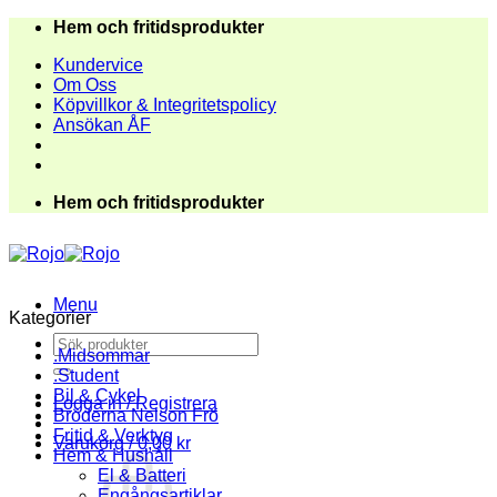
Skip
Hem och fritidsprodukter
to
Kundervice
content
Om Oss
Köpvillkor & Integritetspolicy
Ansökan ÅF
Hem och fritidsprodukter
Menu
Kategorier
Sök
.Midsommar
efter:
.Student
Bil & Cykel
Logga in / Registrera
Bröderna Nelson Frö
Fritid & Verktyg
Varukorg /
0,00
kr
Hem & Hushåll
El & Batteri
Engångsartiklar