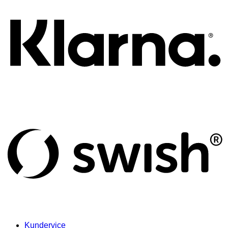
S
(
Kundervice